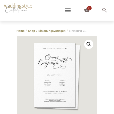
0
Collection
Home
/
Shop
/
Einladungsvorlagen
/
Einladung Vorlage “Emma+Benjamin” (für Word)