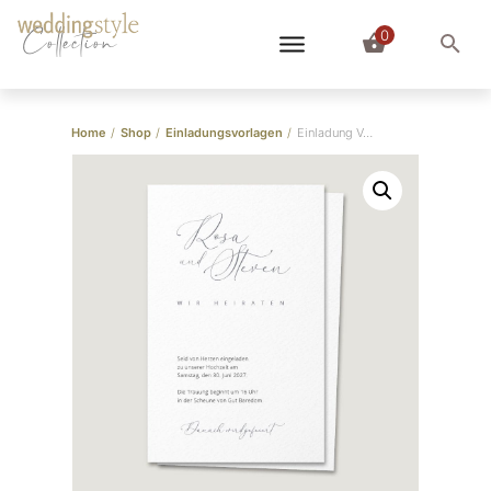
0
Collection
Home
/
Shop
/
Einladungsvorlagen
/
Einladung Vorlage “Rosa+Seven” (für Word)