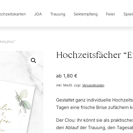
chzeitskarten
JGA
Trauung
Sektempfang
Feier
Spie
kalyptus”
Hochzeitsfächer “E
ab
1,80
€
inkl. MwSt.
zzgl.
Versandkosten
Gestaltet ganz individuelle Hochzeit
Tagen eine frische Brise zufächern 
Der Clou: Ihr könnt sie als praktisch
den Ablauf der Trauung, den Tages