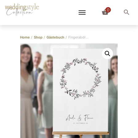
0
Collection
Home
/
Shop
/
Gästebuch
/
Fingerabdruck Bild “Kranz”