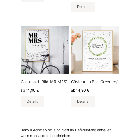
gewählt
gewählt
Details
werden
werden
Dieses
Dieses
Produkt
Produkt
weist
weist
mehrere
mehrere
Varianten
Varianten
auf.
auf.
Die
Die
Optionen
Optionen
können
können
Gästebuch Bild ‘MR-MRS’
Gästebuch Bild ‘Greenery’
auf
auf
ab
14,90
€
ab
14,90
€
der
der
Produktseite
Produktseite
Details
Details
gewählt
gewählt
werden
werden
Deko & Accessoires sind nicht im Lieferumfang enthalten –
wenn nicht anders beschrieben