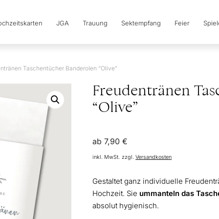
chzeitskarten
JGA
Trauung
Sektempfang
Feier
Spie
ntränen Taschentücher Banderolen “Olive”
Freudentränen Tas
“Olive”
ab
7,90
€
inkl. MwSt.
zzgl.
Versandkosten
Gestaltet ganz individuelle Freuden
Hochzeit. Sie
ummanteln das Tasch
absolut hygienisch.