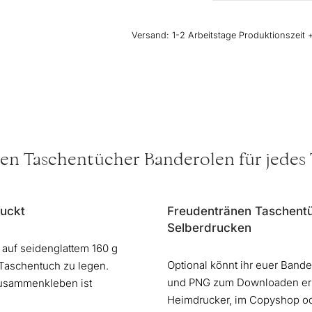
Banderolen
“Olive”
Versand:
1-2 Arbeitstage Produktionszeit 
Menge
en Taschentücher Banderolen für jedes
ruckt
Freudentränen Taschent
Selberdrucken
auf seidenglattem 160 g
Optional könnt ihr euer Band
 Taschentuch zu legen.
und PNG zum Downloaden erh
Zusammenkleben ist
Heimdrucker, im Copyshop od