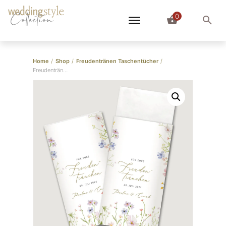
0
Collection
Home
/
Shop
/
Freudentränen Taschentücher
/
Freudentränen Taschentücher Banderolen “Wiesenblumen”