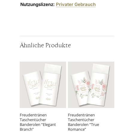
Nutzungslizenz:
Privater Gebrauch
Ähnliche Produkte
Dieses
Dieses
Produkt
Produkt
weist
weist
mehrere
mehrere
Varianten
Varianten
auf.
auf.
Die
Die
Optionen
Optionen
können
können
Freudentränen
Freudentränen
Taschentücher
Taschentücher
auf
auf
Banderolen “Elegant
Banderolen “True
der
der
Branch”
Romance”
Produktseite
Produktseite