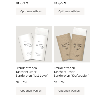
ab
0,75
€
ab
7,90
€
gewählt
gewählt
werden
werden
Optionen wählen
Optionen wählen
Dieses
Dieses
Produkt
Produkt
weist
weist
mehrere
mehrere
Varianten
Varianten
auf.
auf.
Die
Die
Optionen
Optionen
können
können
Freudentränen
Freudentränen
Taschentücher
Taschentücher
auf
auf
Banderolen “Just Love”
Banderolen “Kraftpapier”
der
der
ab
0,75
€
ab
0,75
€
Produktseite
Produktseite
gewählt
gewählt
Optionen wählen
Optionen wählen
werden
werden