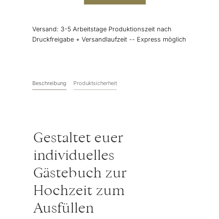
zur
Hochzeit
zum
Versand:
3-5 Arbeitstage Produktionszeit nach
Ausfüllen
Druckfreigabe + Versandlaufzeit -- Express möglich
(komplett
individuell)
Menge
Beschreibung
Produktsicherheit
Gestaltet euer
individuelles
Gästebuch zur
Hochzeit zum
Ausfüllen