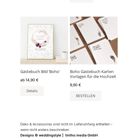
Dieses
Produkt
weist
mehrere
Varianten
auf.
Die
Optionen
können
Gästebuch Bild ‘Boho’
Boho Gästebuch Karten
Vorlagen für die Hochzeit
auf
ab
14,90
€
der
9,90
€
Produktseite
Details
BESTELLEN
gewählt
werden
Deko & Accessoires sind nicht im Lieferumfang enthalten –
wenn nicht anders beschrieben
Designs © weddingstyle | tintho:media GmbH