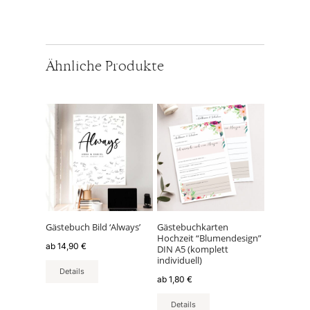
Ähnliche Produkte
Dieses
Dieses
Produkt
Produkt
weist
weist
mehrere
mehrere
Varianten
Varianten
auf.
auf.
Die
Die
Optionen
Optionen
können
können
Gästebuch Bild ‘Always’
Gästebuchkarten
Hochzeit “Blumendesign”
auf
auf
ab
14,90
€
DIN A5 (komplett
der
der
individuell)
Produktseite
Produktseite
Details
ab
1,80
€
gewählt
gewählt
werden
werden
Details