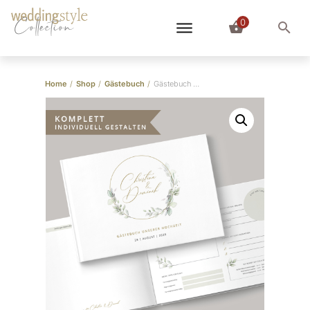
0
Collection
Home
/
Shop
/
Gästebuch
/
Gästebuch zur Hochzeit zum Ausfüllen (komplett individuell)