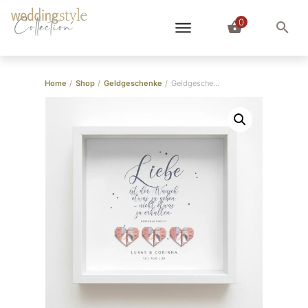
0
Collection
Home
/
Shop
/
Geldgeschenke
/
Geldgeschenk “Zitat” im Bilderrahmen