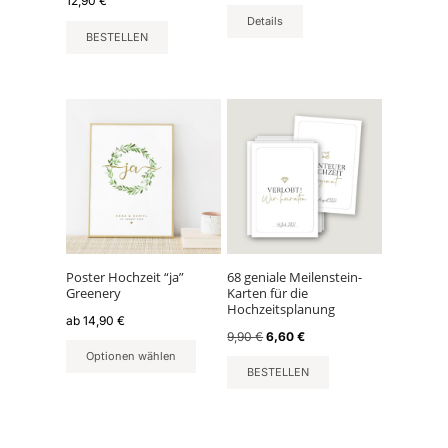
12,90
€
Produktseite
Details
gewählt
BESTELLEN
werden
Dieses
Produkt
weist
mehrere
Varianten
auf.
Die
Optionen
können
Poster Hochzeit “ja”
68 geniale Meilenstein-
Greenery
Karten für die
auf
Hochzeitsplanung
der
ab
14,90
€
Ursprünglicher
Aktueller
9,90
€
6,60
€
Produktseite
Preis
Preis
Optionen wählen
gewählt
war:
ist:
BESTELLEN
werden
9,90 €
6,60 €.