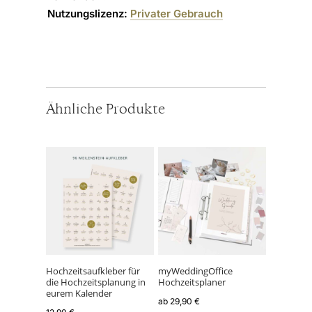
Nutzungslizenz:
Privater Gebrauch
Ähnliche Produkte
Dieses
Produkt
weist
mehrere
Varianten
auf.
Die
Optionen
können
Hochzeitsaufkleber für
myWeddingOffice
die Hochzeitsplanung in
Hochzeitsplaner
auf
eurem Kalender
der
ab
29,90
€