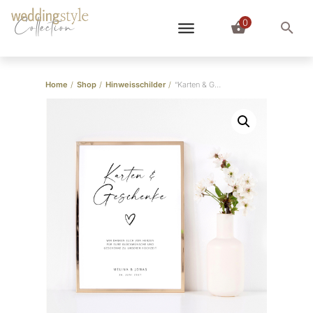
0
Collection
Home
/
Shop
/
Hinweisschilder
/
“Karten & Geschenke” Schild für die Hochzeit