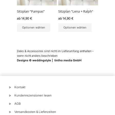
Die
Die
Optionen
Optionen
können
können
Sitzplan “Pampas”
Sitzplan “Lena + Ralph”
auf
auf
ab
14,90
€
ab
14,90
€
der
der
Produktseite
Produktseite
Optionen wählen
Optionen wählen
gewählt
gewählt
werden
werden
Deko & Accessoires sind nicht im Lieferumfang enthalten –
wenn nicht anders beschrieben
Designs © weddingstyle | tintho:media GmbH
Kontakt
Kundenrezensionen lesen
AGB
Versandkosten & Lieferzeiten