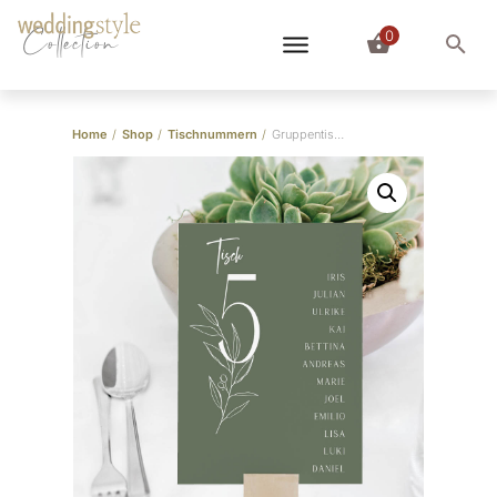
0
Collection
Home
/
Shop
/
Tischnummern
/
Gruppentischkarten Salbeigrün