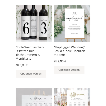
Dieses
Dieses
Produkt
Produkt
weist
weist
mehrere
mehrere
Varianten
Varianten
auf.
auf.
Die
Die
Optionen
Optionen
können
können
Coole Weinflaschen-
“Unplugged Wedding”
Etiketten mit
Schild für die Hochzeit –
auf
auf
Tischnummern &
modern
der
der
Menükarte
ab
9,90
€
Produktseite
Produktseite
ab
5,90
€
gewählt
gewählt
Optionen wählen
werden
werden
Optionen wählen
Dieses
Dieses
Produkt
Produkt
weist
weist
mehrere
mehrere