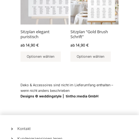
Varianten
Varianten
auf.
auf.
Die
Die
Optionen
Optionen
können
können
Sitzplan elegant
Sitzplan “Gold Brush
puristisch
Schrift”
auf
auf
der
der
ab
14,90
€
ab
14,90
€
Produktseite
Produktseite
Optionen wählen
Optionen wählen
gewählt
gewählt
werden
werden
Deko & Accessoires sind nicht im Lieferumfang enthalten –
wenn nicht anders beschrieben
Designs © weddingstyle | tintho:media GmbH
Kontakt
Kundenrezensionen lesen