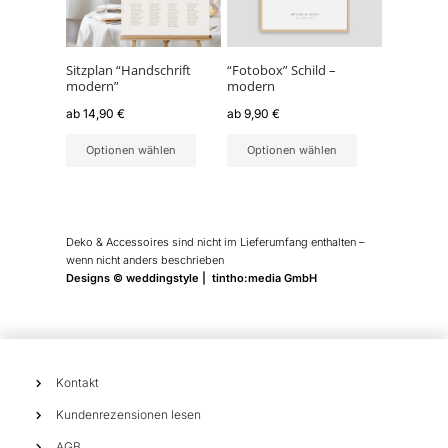
auf.
auf.
Die
Die
Optionen
Optionen
können
können
Sitzplan “Handschrift
“Fotobox” Schild –
modern”
modern
auf
auf
der
der
ab
14,90
€
ab
9,90
€
Produktseite
Produktseite
Optionen wählen
Optionen wählen
gewählt
gewählt
werden
werden
Deko & Accessoires sind nicht im Lieferumfang enthalten –
wenn nicht anders beschrieben
Designs © weddingstyle | tintho:media GmbH
Kontakt
Kundenrezensionen lesen
AGB