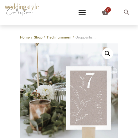
0
Collection
Home
/
Shop
/
Tischnummern
/
Gruppentischkarten Kraftpapier