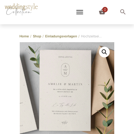
0
Collection
Home
/
Shop
/
Einladungsvorlagen
/
Hochzeitseinladung Vorlage “Monogramm”