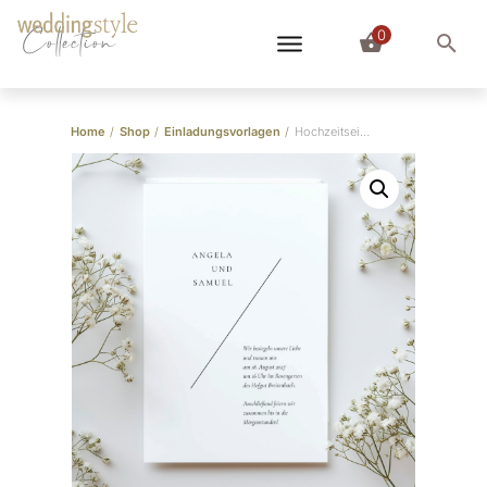
0
Collection
Home
/
Shop
/
Einladungsvorlagen
/
Hochzeitseinladung Vorlage “Pure & Elegant”