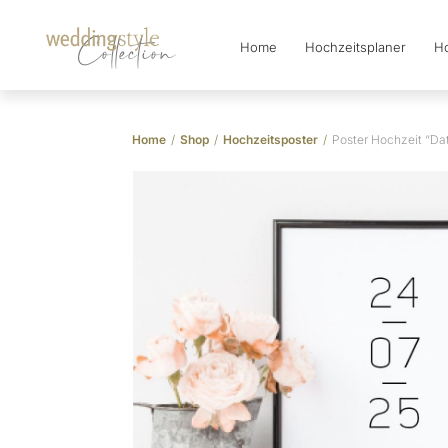
Home
Hochzeitsplaner
Ho
Collection
Home
/
Shop
/
Hochzeitsposter
/
Poster Hochzeit “Da