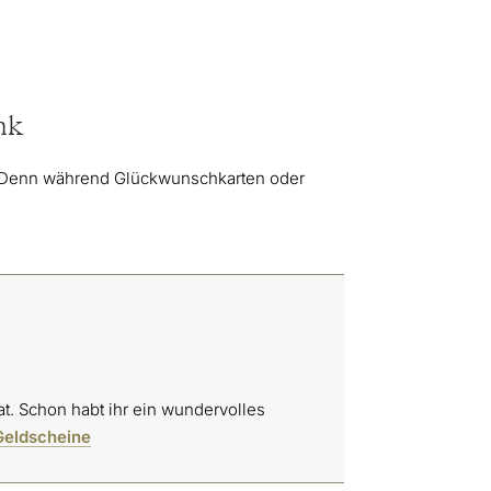
nk
n. Denn während Glückwunschkarten oder
at. Schon habt ihr ein wundervolles
 Geldscheine