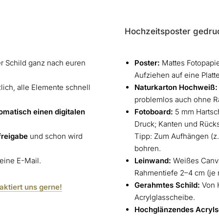
Hochzeitsposter gedruc
er Schild ganz nach euren
Poster:
Mattes Fotopapie
Aufziehen auf eine Platte
zlich, alle Elemente schnell
Naturkarton Hochweiß:
problemlos auch ohne R
omatisch einen digitalen
Fotoboard:
5 mm Hartscha
Druck; Kanten und Rücks
freigabe
und schon wird
Tipp: Zum Aufhängen (z. 
bohren.
 eine E-Mail.
Leinwand:
Weißes Canva
Rahmentiefe 2–4 cm (je 
Gerahmtes Schild:
Von H
taktiert uns gerne!
Acrylglasscheibe.
Hochglänzendes Acrylsc