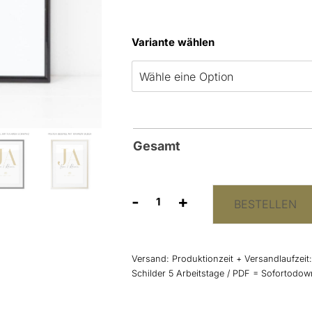
Variante wählen
Gesamt
-
+
BESTELLEN
Poster
Hochzeit
“Datum”
elegant
Versand:
Produktionzeit + Versandlaufzeit
Menge
Schilder 5 Arbeitstage / PDF = Sofortodo