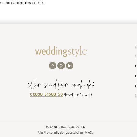
enn nicht anders beschrieben
Wir sind für euch da:
06838-51588-50
(Mo-Fr 9-17 Uhr)
©
2026
tintho:media GmbH
Alle Preise inkl. der gesetzlichen MwSt.