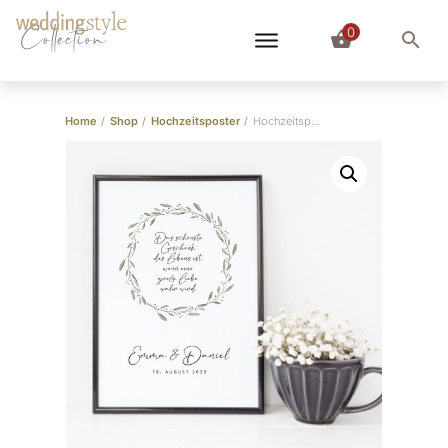
0
Collection
Home
/
Shop
/
Hochzeitsposter
/
Hochzeitsposter “Elegant Branch”