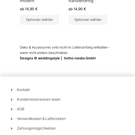
modern
Handlettering
auf
auf
der
der
ab
14,90
€
ab
14,90
€
Produktseite
Produktseite
Optionen wählen
Optionen wählen
gewählt
gewählt
werden
werden
Deko & Accessoires sind nicht im Lieferumfang enthalten –
wenn nicht anders beschrieben
Designs © weddingstyle | tintho:media GmbH
Kontakt
Kundenrezensionen lesen
AGB
Versandkosten & Lieferzeiten
Zahlungsmöglichkeiten