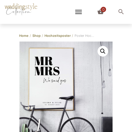
0
Collection
Home
/
Shop
/
Hochzeitsposter
/
Poster Hochzeit “MR + MRS”