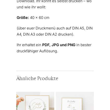
Download. Ihr könnt es selbst drucken – wo
und wie ihr wollt:
Größe:
40 x 60 cm
(über euer Druckmenü auch auf DIN A5, DIN
A4, DIN A3 oder DIN A2 drucken).
Ihr erhaltet ein
PDF, JPG und PNG
in bester
druckfähiger Auflösung.
Ähnliche Produkte
Dieses
Dieses
Produkt
Produkt
weist
weist
mehrere
mehrere