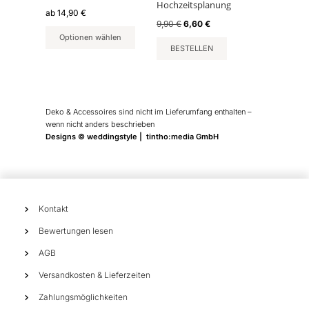
Hochzeitsplanung
der
ab
14,90
€
Ursprünglicher
Aktueller
9,90
€
6,60
€
Produktseite
Preis
Preis
Optionen wählen
gewählt
war:
ist:
BESTELLEN
werden
9,90 €
6,60 €.
Deko & Accessoires sind nicht im Lieferumfang enthalten –
wenn nicht anders beschrieben
Designs © weddingstyle | tintho:media GmbH
Kontakt
Bewertungen lesen
AGB
Versandkosten & Lieferzeiten
Zahlungsmöglichkeiten