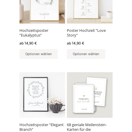
Varianten
Varianten
auf.
auf.
Die
Die
Optionen
Optionen
können
können
Hochzeitsposter
Poster Hochzeit “Love
“Eukalyptus”
Story”
auf
auf
der
der
ab
14,90
€
ab
14,90
€
Produktseite
Produktseite
Optionen wählen
Optionen wählen
gewählt
gewählt
werden
werden
Dieses
Produkt
weist
mehrere
Varianten
auf.
Die
Optionen
können
Hochzeitsposter “Elegant
68 geniale Meilenstein-
Branch”
Karten für die
auf