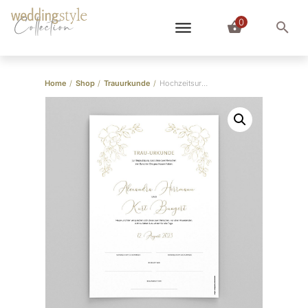
0
Collection
Home
/
Shop
/
Trauurkunde
/
Hochzeitsurkunde “Goldleaves”