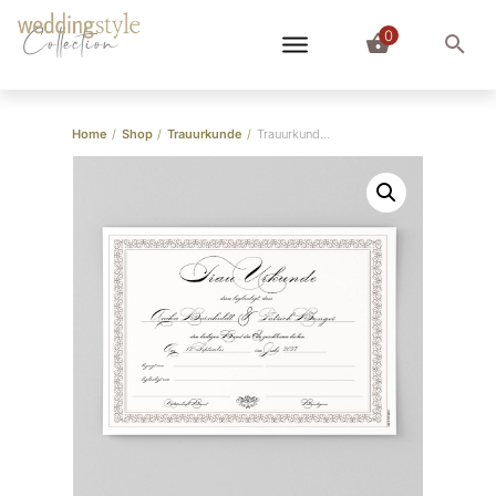
0
Collection
Home
/
Shop
/
Trauurkunde
/
Trauurkunde “Classic Style”