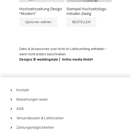
Optionen
können
Hochzeitszeitung Design
Stempel Hochzeitslogo
“Modern”
Initialen Zweig
auf
der
Optionen wählen
BESTELLEN
Produktseite
gewählt
werden
Deko & Accessoires sind nicht im Lieferumfang enthalten –
wenn nicht anders beschrieben
Designs © weddingstyle | tintho:media GmbH
Kontakt
Bewertungen lesen
AGB
Versandkosten & Lieferzeiten
Zahlungsmöglichkeiten