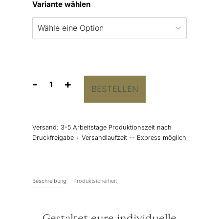
Variante wählen
-
+
BESTELLEN
Hochzeitszeitung
Design
"Love
&
Versand:
3-5 Arbeitstage Produktionszeit nach
Stories"
Druckfreigabe + Versandlaufzeit -- Express möglich
Menge
Beschreibung
Produktsicherheit