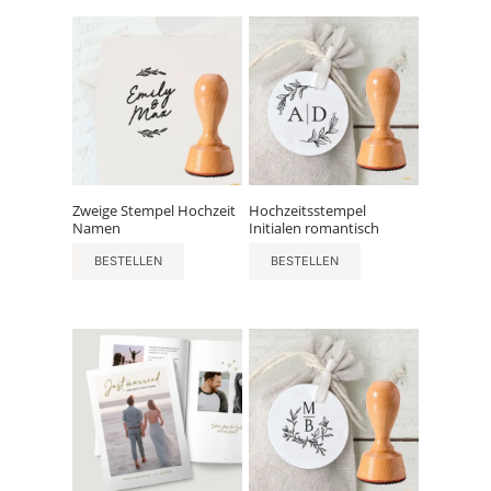
Zweige Stempel Hochzeit
Hochzeitsstempel
Namen
Initialen romantisch
BESTELLEN
BESTELLEN
Dieses
Produkt
weist
mehrere
Varianten
auf.
Die