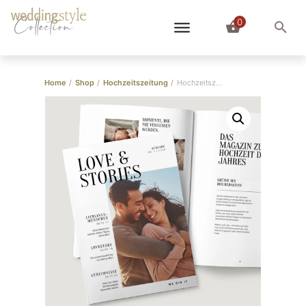
0
Collection
Home
/
Shop
/
Hochzeitszeitung
/
Hochzeitszeitung Design “Love & Stories”