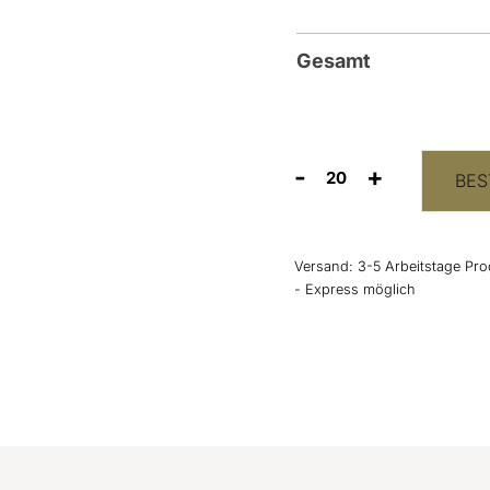
Gesamt
-
+
BES
Hochzeitszeitung
als
Magazin
drucken
Versand:
3-5 Arbeitstage Pro
lassen
- Express möglich
Menge