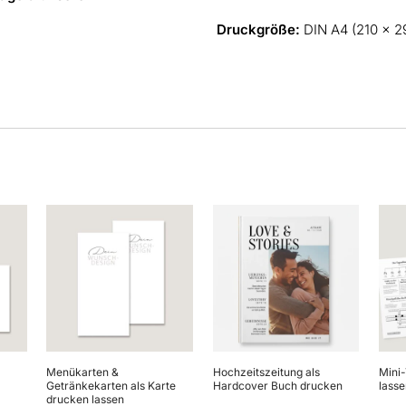
Druckgröße:
DIN A4 (210 x 
Dieses
Produkt
weist
mehrere
Varianten
auf.
Die
Optionen
können
Menükarten &
Hochzeitszeitung als
Mini
auf
Getränkekarten als Karte
Hardcover Buch drucken
lasse
drucken lassen
der