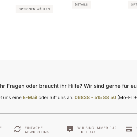
DETAILS
OP
Produktseite
OPTIONEN WÄHLEN
gewählt
werden
hr Fragen oder braucht ihr Hilfe? Wir sind gerne für e
bt uns eine
E-Mail
oder ruft uns an:
06838 - 515 88 50
(Mo-Fr 9-
E
EINFACHE
WIR SIND IMMER FÜR
ABWICKLUNG
EUCH DA!