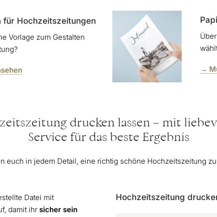
Papi
 für Hochzeitszeitungen
Über
ine Vorlage zum Gestalten
wähl
itung?
→ Mu
nsehen
eitszeitung drucken lassen – mit liebe
Service für das beste Ergebnis
n euch in jedem Detail, eine richtig schöne Hochzeitszeitung zu
Hochzeitszeitung drucken
tellte Datei mit
f, damit ihr
sicher sein