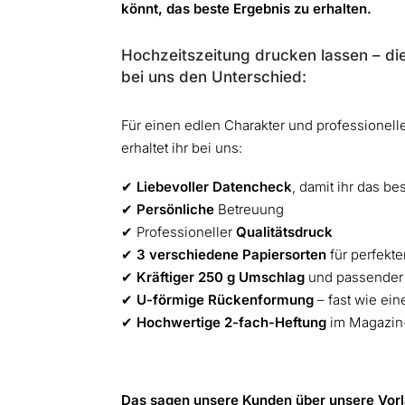
könnt, das beste Ergebnis zu erhalten.
Hochzeitszeitung drucken lassen – di
bei uns den Unterschied:
Für einen edlen Charakter und professionel
erhaltet ihr bei uns:
✔︎
Liebevoller Datencheck
, damit ihr das be
✔︎
Persönliche
Betreuung
✔︎ Professioneller
Qualitätsdruck
✔︎
3 verschiedene Papiersorten
für perfekt
✔︎
Kräftiger 250 g Umschlag
und passende
✔︎
U-förmige Rückenformung
– fast wie ei
✔︎
Hochwertige 2-fach-Heftung
im Magazin
Das sagen unsere Kunden über unsere Vor