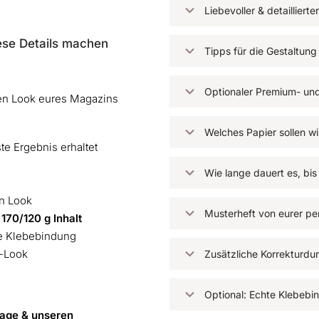
Liebevoller & detailliert
ese Details machen
Tipps für die Gestaltun
Optionaler Premium- un
len Look eures Magazins
Welches Papier sollen w
ste Ergebnis erhaltet
Wie lange dauert es, bis
en Look
Musterheft von eurer pe
r
170/120 g Inhalt
ne Klebebindung
-Look
Zusätzliche Korrekturdu
Optional: Echte Klebebi
lage & unseren