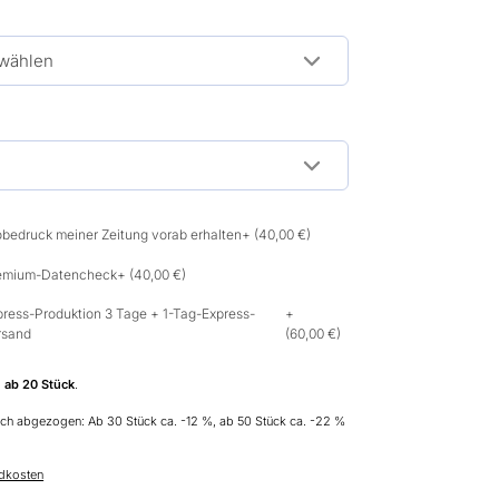
obedruck meiner Zeitung vorab erhalten
+ (40,00 €)
emium-Datencheck
+ (40,00 €)
press-Produktion 3 Tage + 1-Tag-Express-
+
rsand
(60,00 €)
g
ab 20 Stück
.
h abgezogen: Ab 30 Stück ca. -12 %, ab 50 Stück ca. -22 %
ndkosten