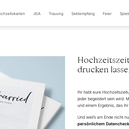
chzeitskarten
JGA
Trauung
Sektempfang
Feier
Spie
Hochzeitszei
drucken lass
Ihr habt eure Hochzeitszeitu
jeder begeistert sein wird:
und einem Ergebnis, das ihr
Und weil’s am Ende nicht nu
persönlichem Datencheck 