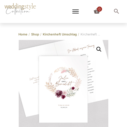
0
Collection
Home
/
Shop
/
Kirchenheft Umschlag
/
Kirchenheft Umschlag “Trockenblumen”