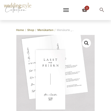
0
Collection
Home
/
Shop
/
Menükarten
/
Menükarte „Puristisch” Klappkarte