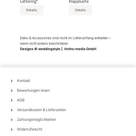
Lettering”
Klappkarte
auf
auf
der
der
Details
Details
Produktseite
Produktseite
gewählt
gewählt
werden
werden
Deko & Accessoires sind nicht im Lieferumfang enthalten –
wenn nicht anders beschrieben
Designs © weddingstyle | tintho:media GmbH
Kontakt
Bewertungen lesen
AGB
Versandkosten & Lieferzeiten
Zahlungsmöglichkeiten
Widerrufsrecht