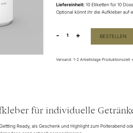
Liefereinheit:
10 Etiketten für 10 Do
Optional könnt ihr die Aufkleber auf
-
+
BESTELLEN
Personalisierbare
Dosen
Aufkleber
“Namen
Versand:
1-2 Arbeitstage Produktionszeit 
mit
Herz”
10er-
Set
Menge
kleber für individuelle Getränk
Gettting Ready, als Geschenk und Highlight zum Polterabend ode