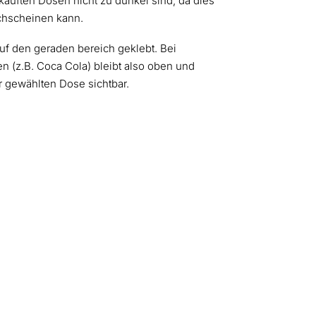
kauften Dosen nicht zu dunkel sind, da dies
chscheinen kann.
f den geraden bereich geklebt. Bei
n (z.B. Coca Cola) bleibt also oben und
r gewählten Dose sichtbar.