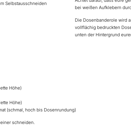
Achtet darauf, dass eure ge
m Selbstausschneiden
bei weißen Aufklebern dur
Die Dosenbanderole wird au
vollflächig bedruckten Dose
unten der Hintergrund eure
lette Höhe)
lette Höhe)
mat (schmal, hoch bis Dosenrundung)
kleiner schneiden.