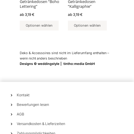
können
können
Getränkedosen “Boho
Getränkedosen
Lettering”
“Kalligraphie”
auf
auf
der
der
ab
3,19
€
ab
3,19
€
Produktseite
Produktseite
Optionen wählen
Optionen wählen
gewählt
gewählt
werden
werden
Deko & Accessoires sind nicht im Lieferumfang enthalten –
wenn nicht anders beschrieben
Designs © weddingstyle | tintho:media GmbH
Kontakt
Bewertungen lesen
AGB
Versandkosten & Lieferzeiten
Zahlungsmöglichkeiten