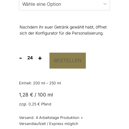
Nachdem ihr euer Getränk gewählt habt, öffnet
sich der Konfigurator für die Personalisierung.
-
+
BESTELLEN
Getränkedosen
“Hand
in
Hand”
Einheit: 200
ml
– 250
ml
Menge
1,28
€
/
100
ml
zzgl.
0,25
€
Pfand
Versand:
4 Arbeitstage Produktion +
Versandlaufzeit / Express möglich