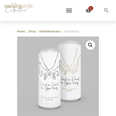
0
Collection
Home
/
Shop
/
Getränkedosen
/
Getränkedosen “Hand in Hand”