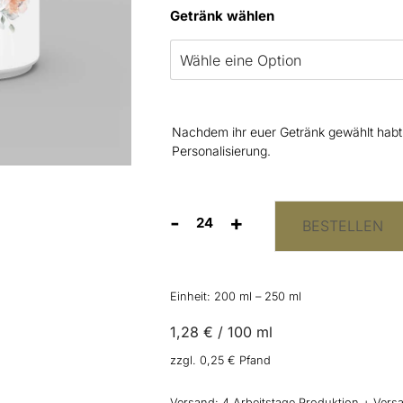
Getränk wählen
Nachdem ihr euer Getränk gewählt habt, 
Personalisierung.
-
+
BESTELLEN
Getränkedosen
“Pampas
&
Flowers”
Einheit: 200
ml
– 250
ml
Menge
1,28
€
/
100
ml
zzgl.
0,25
€
Pfand
Versand:
4 Arbeitstage Produktion + Versa