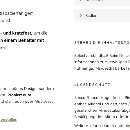
trapazierfähigem,
Radler
ruckt.
- und kratzfest,
um die
in einem Behälter mit
STEHEN DIE INHALTSSTO
eren.
Selbstverständlich! Beim Druck
Informationen zum jeweiligen G
Füllmenge, Mindesthalbarkeits
JUGENDSCHUTZ
 nur schönes Design, sondern
ukte.
Probiert eure
Secco Bianco, Hugo, helles Bi
d stellt euch euer Musterset
enthält Alkohol und darf nach 
gesetzlichen Mindestalter abg
Bestätigung des Alters erforder
enstellen
Weitere Informationen unter
ke