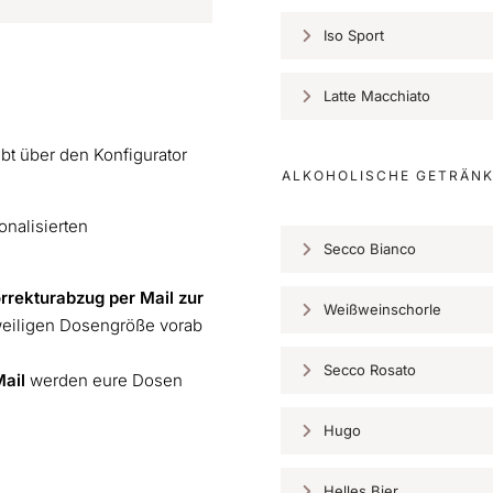
Iso Sport
Latte Macchiato
t über den Konfigurator
ALKOHOLISCHE GETRÄN
onalisierten
Secco Bianco
orrekturabzug per Mail zur
Weißweinschorle
eweiligen Dosengröße vorab
Secco Rosato
Mail
werden eure Dosen
Hugo
Helles Bier