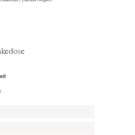
änkedose
eit
E