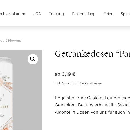
chzeitskarten
JGA
Trauung
Sektempfang
Feier
Spie
as & Flowers”
Getränkedosen “Pa
ab
3,19
€
inkl. MwSt.
zzgl.
Versandkosten
Begeistert eure Gäste mit eurem eig
Getränken. Bei uns erhaltet ihr Sekt
Alkohol in Dosen von uns für euch ind