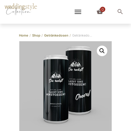
0
Collection
Home
/
Shop
/
Getränkedosen
/
Getränkedosen “Team Bräutigam”