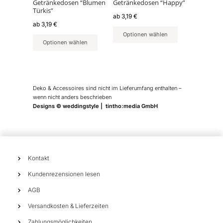
können
können
Getränkedosen “Blumen
Getränkedosen “Happy”
Türkis”
auf
auf
ab
3,19
€
der
der
ab
3,19
€
Produktseite
Produktseite
Optionen wählen
Optionen wählen
gewählt
gewählt
werden
werden
Deko & Accessoires sind nicht im Lieferumfang enthalten –
wenn nicht anders beschrieben
Designs © weddingstyle | tintho:media GmbH
Kontakt
Kundenrezensionen lesen
AGB
Versandkosten & Lieferzeiten
Zahlungsmöglichkeiten