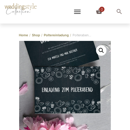
0
Collection
Home
/
Shop
/
Poltereinladung
/
Polterabend Einladungskarte “Polterutensilien”