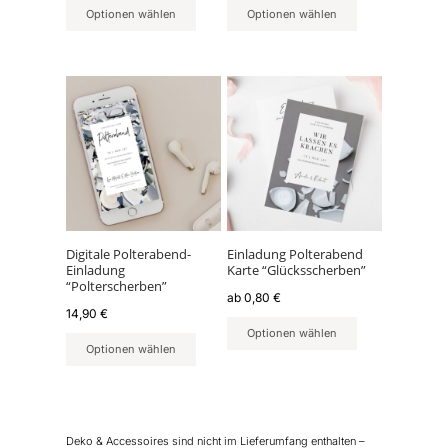
Optionen wählen
Optionen wählen
Dieses
Produkt
weist
mehrere
Varianten
auf.
Die
Optionen
können
Digitale Polterabend-
Einladung Polterabend
Einladung
Karte “Glücksscherben”
auf
“Polterscherben”
der
ab
0,80
€
14,90
€
Produktseite
Optionen wählen
gewählt
Optionen wählen
werden
Deko & Accessoires sind nicht im Lieferumfang enthalten –