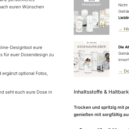
Nicht
 nach euren Wünschen
Geträ
Liebl
→ Hi
Die Al
Online-Designtool eure
Geträ
is für euer Dosendesign zu
inner
→ Do
ergänzt optional Fotos,
Inhaltsstoffe & Haltbark
 und seht euch eure Dose in
Trocken und spritzig mit 
genießen mit sorgfältig a