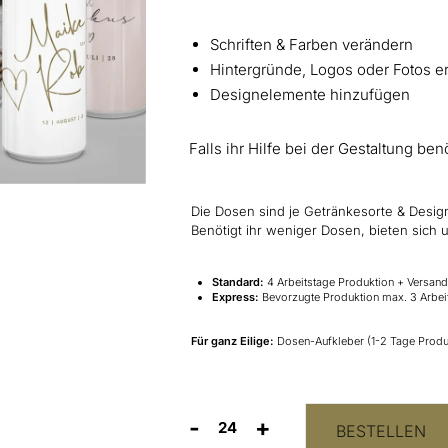
Schriften & Farben verändern
Hintergründe, Logos oder Fotos 
Designelemente hinzufügen
Falls ihr Hilfe bei der Gestaltung ben
Die Dosen sind je Getränkesorte & Design
Benötigt ihr weniger Dosen, bieten sich
Standard:
4 Arbeitstage Produktion + Versand
Express:
Bevorzugte Produktion max. 3 Arbei
Für ganz Eilige:
Dosen-Aufkleber (1-2 Tage Produk
-
+
BESTELLEN
Sektdosen