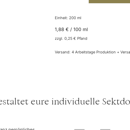
individuell
gestalten
&
Einheit: 200
ml
bedrucken
lassen
1,88
€
/
100
ml
Menge
zzgl.
0,25
€
Pfand
Versand:
4 Arbeitstage Produktion + Versa
staltet eure individuelle Sektd
ganz persönliches