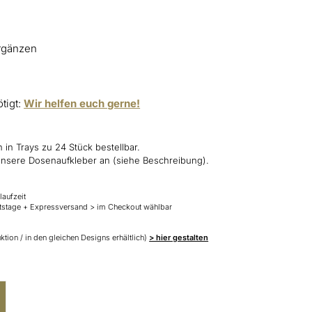
ergänzen
ötigt:
Wir helfen euch gerne!
 in Trays zu 24 Stück bestellbar.
 unsere Dosenaufkleber an (siehe Beschreibung).
laufzeit
tstage + Expressversand > im Checkout wählbar
tion / in den gleichen Designs erhältlich)
> hier gestalten