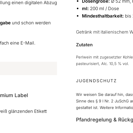
Dosengröße:
Ø 52 mm, 
ellung einen digitalen Abzug
ml:
200 ml / Dose
Mindesthaltbarkeit:
bis
igabe
und schon werden
Getränk mit italienischem W
nfach eine E-Mail.
Zutaten
Perlwein mit zugesetzter Kohlen
pasteurisiert, Alc. 10,5 % vol.
JUGENDSCHUTZ
Wir weisen Sie darauf hin, da
emium Label
Sinne des § 9 I Nr. 2 JuSchG a
gestattet ist. Weitere Informat
eiß glänzenden Etikett
Pfandregelung & Rück