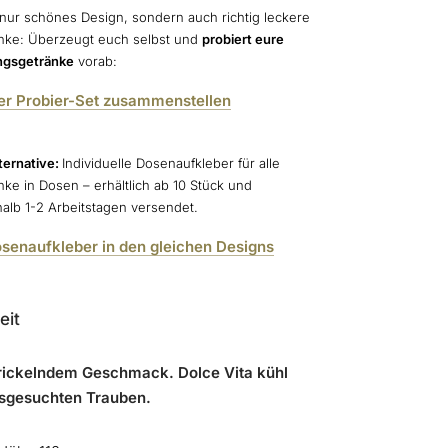
 nur schönes Design, sondern auch richtig leckere
nke: Überzeugt euch selbst und
probiert eure
ingsgetränke
vorab:
er Probier-Set zusammenstellen
ternative:
Individuelle Dosenaufkleber für alle
nke in Dosen – erhältlich ab 10 Stück und
halb 1-2 Arbeitstagen versendet.
senaufkleber in den gleichen Designs
eit
prickelndem Geschmack. Dolce Vita kühl
usgesuchten Trauben.