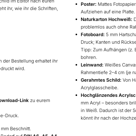
hild im Editor nach euren
Poster:
Mattes Fotopapier
ht ihr, wie ihr die Schriften,
Aufziehen auf eine Platte.
Naturkarton Hochweiß:
D
problemlos auch ohne Ra
Fotoboard:
5 mm Hartschaum
Druck; Kanten und Rückse
Tipp: Zum Aufhängen (z. B
bohren.
 der Bestellung erhaltet ihr
Leinwand:
Weißes Canvas
edruckt wird.
Rahmentiefe 2–4 cm (je n
Gerahmtes Schild:
Von Ha
Acrylglasscheibe.
Hochglänzendes Acrylsch
ownload-Link
zu eurem
mm Acryl – besonders bril
in Weiß. Dadurch ist der S
ne-Druck.
könnt ihr nach der Hochze
 mm Beschnitt.