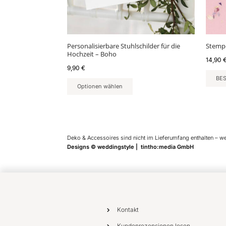
Personalisierbare Stuhlschilder für die
Stempe
Hochzeit – Boho
14,90
9,90
€
BE
Optionen wählen
Deko & Accessoires sind nicht im Lieferumfang enthalten – w
Designs © weddingstyle | tintho:media GmbH
Kontakt
Kundenrezensionen lesen