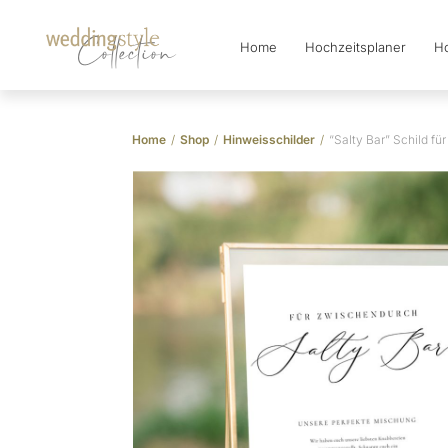
Home
Hochzeitsplaner
Ho
Collection
Home
/
Shop
/
Hinweisschilder
/
“Salty Bar” Schild fü