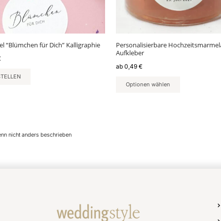
auf
der
Produktseite
gewählt
l “Blümchen für Dich” Kalligraphie
Personalisierbare Hochzeitsmarme
werden
Aufkleber
€
ab
0,49
€
STELLEN
Optionen wählen
enn nicht anders beschrieben