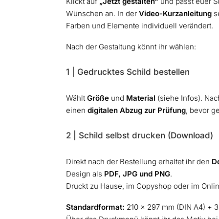
Klickt auf
„Jetzt gestalten“
und passt euer Sc
Wünschen an. In der
Video-Kurzanleitung
se
Farben und Elemente individuell verändert.
Nach der Gestaltung könnt ihr wählen:
1 | Gedrucktes Schild bestellen
Wählt
Größe
und
Material
(siehe Infos). Nach
einen
digitalen Abzug zur Prüfung
, bevor g
2 | Schild selbst drucken (Download)
Direkt nach der Bestellung erhaltet ihr den
D
Design als
PDF, JPG und PNG
.
Druckt zu Hause, im Copyshop oder im Onli
Standardformat:
210 × 297 mm (DIN A4) + 3