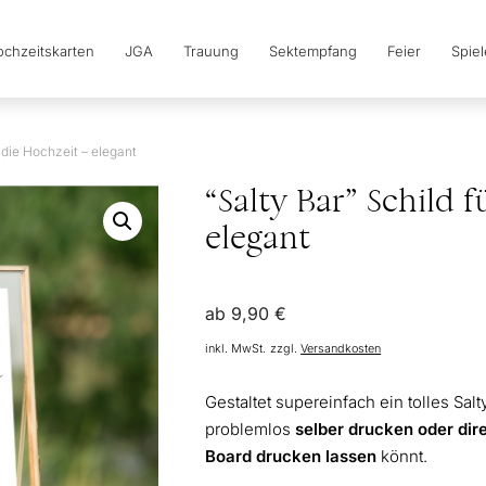
chzeitskarten
JGA
Trauung
Sektempfang
Feier
Spie
r die Hochzeit – elegant
“Salty Bar” Schild 
elegant
ab
9,90
€
inkl. MwSt.
zzgl.
Versandkosten
Gestaltet supereinfach ein tolles Salt
problemlos
selber drucken oder dire
Board drucken lassen
könnt.