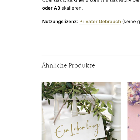
Über das Druckmenü könnt ihr das Motiv bei
oder A3
skalieren.
Nutzungslizenz:
Privater Gebrauch
(keine 
Ähnliche Produkte