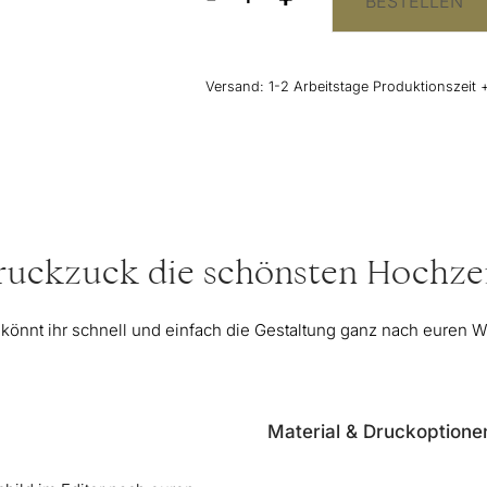
BESTELLEN
"Salty
Bar"
Schild
für
Versand:
1-2 Arbeitstage Produktionszeit 
die
Hochzeit
-
elegant
Menge
 ruckzuck die schönsten Hochzei
 könnt ihr schnell und einfach die Gestaltung ganz nach euren
Material & Druckoptione