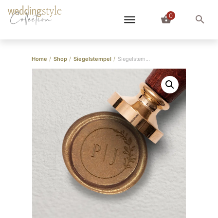
0
Collection
Home
/
Shop
/
Siegelstempel
/
Siegelstempel “Elegant Eukalyptus”