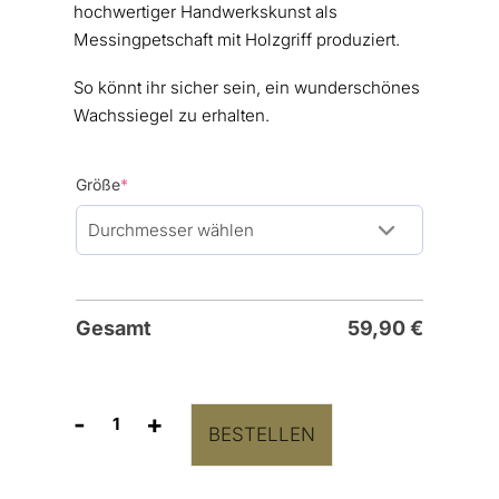
hochwertiger Handwerkskunst als
Messingpetschaft mit Holzgriff produziert.
So könnt ihr sicher sein, ein wunderschönes
Wachssiegel zu erhalten.
(required)
Größe
*
Gesamt
59,90
€
-
+
BESTELLEN
Siegelstempel
"Elegant
Eukalyptus"