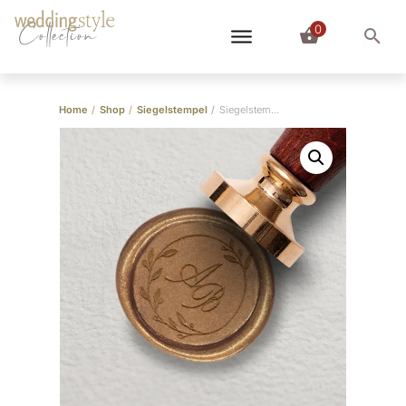
0
Collection
Home
/
Shop
/
Siegelstempel
/
Siegelstempel “Kalligraphie”