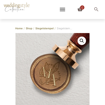
0
Collection
Home
/
Shop
/
Siegelstempel
/
Siegelstempel Logo Initialen individuell