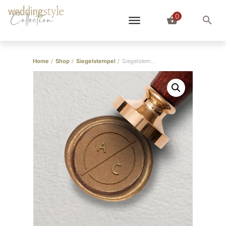
0
Collection
Home
/
Shop
/
Siegelstempel
/
Siegelstempel “Amelie & Christian”