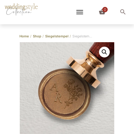
0
Collection
Home
/
Shop
/
Siegelstempel
/
Siegelstempel “Wildflowers”