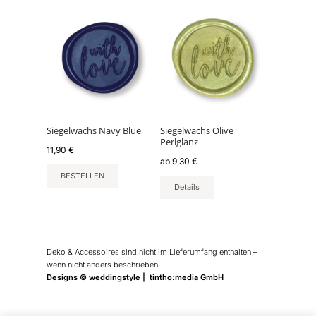
Dieses
Produkt
weist
mehrere
Varianten
auf.
Die
Optionen
können
Siegelwachs Navy Blue
Siegelwachs Olive
Perlglanz
auf
11,90
€
der
ab
9,30
€
Produktseite
BESTELLEN
Details
gewählt
werden
Deko & Accessoires sind nicht im Lieferumfang enthalten –
wenn nicht anders beschrieben
Designs © weddingstyle | tintho:media GmbH