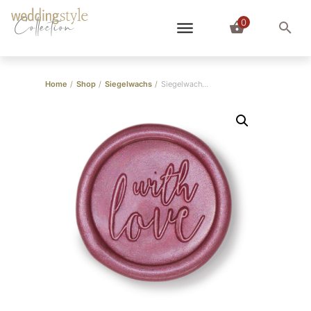
0
Collection
Home
/
Shop
/
Siegelwachs
/
Siegelwachs Flieder