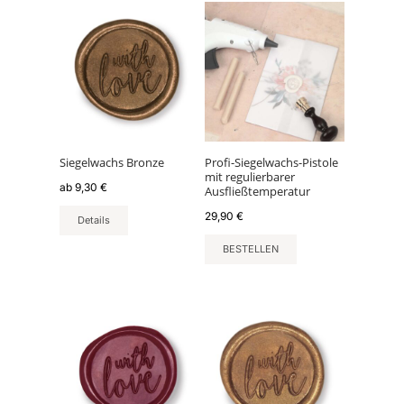
Dieses
Produkt
weist
mehrere
Varianten
auf.
Die
Optionen
können
Siegelwachs Bronze
Profi-Siegelwachs-Pistole
mit regulierbarer
auf
ab
9,30
€
Ausfließtemperatur
der
29,90
€
Produktseite
Details
gewählt
BESTELLEN
werden
Dieses
Produkt
weist
mehrere
Varianten