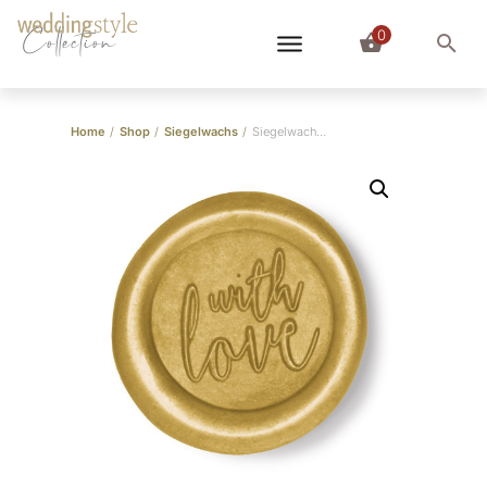
0
Collection
Home
/
Shop
/
Siegelwachs
/
Siegelwachs Gold Hell