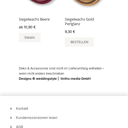
auf.
Die
Optionen
können
Siegelwachs Beere
Siegelwachs Gold
Perlglanz
auf
ab
10,90
€
der
9,30
€
Produktseite
Details
BESTELLEN
gewählt
werden
Deko & Accessoires sind nicht im Lieferumfang enthalten –
wenn nicht anders beschrieben
Designs © weddingstyle | tintho:media GmbH
Kontakt
Kundenrezensionen lesen
AGB