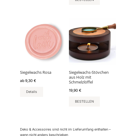
gewählt
werden
Dieses
Produkt
weist
mehrere
Varianten
auf.
Die
Optionen
können
Siegelwachs Rosa
Siegelwachs-Stövchen
aus Holz mit
auf
ab
9,30
€
Schmelzlöffel
der
19,90
€
Produktseite
Details
gewählt
BESTELLEN
werden
Deko & Accessoires sind nicht im Lieferumfang enthalten –
wenn nicht anders beschrieben