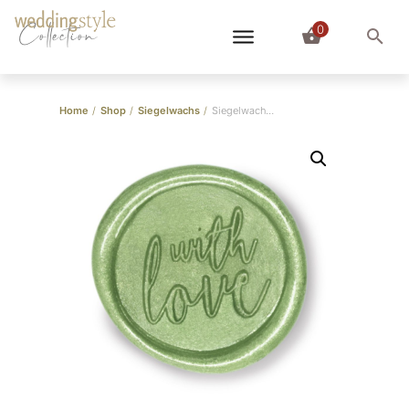
0
Collection
Home
/
Shop
/
Siegelwachs
/
Siegelwachs Hellgrün Perlglanz