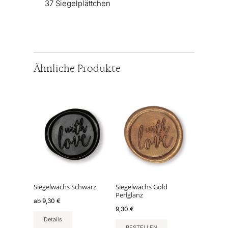
37 Siegelplättchen
Ähnliche Produkte
Dieses
Produkt
weist
mehrere
Varianten
auf.
Die
Optionen
können
Siegelwachs Schwarz
Siegelwachs Gold
Perlglanz
auf
ab
9,30
€
der
9,30
€
Produktseite
Details
BESTELLEN