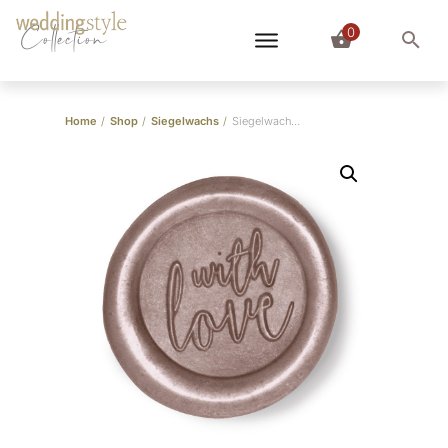
0
Collection
Home
/
Shop
/
Siegelwachs
/
Siegelwachs Taupe Perlglanz