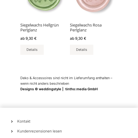
auf.
auf.
Die
Die
Optionen
Optionen
können
können
Siegelwachs Hellgrün
Siegelwachs Rosa
Perlglanz
Perlglanz
auf
auf
der
der
ab
9,30
€
ab
9,30
€
Produktseite
Produktseite
Details
Details
gewählt
gewählt
werden
werden
Deko & Accessoires sind nicht im Lieferumfang enthalten –
wenn nicht anders beschrieben
Designs © weddingstyle | tintho:media GmbH
Kontakt
Kundenrezensionen lesen