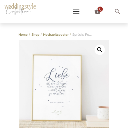
0
Collection
Home
/
Shop
/
Hochzeitsposter
/
Sprüche Poster “Liebe”