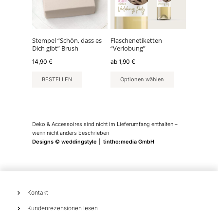
auf.
Die
Optionen
können
Stempel “Schön, dass es
Flaschenetiketten
Dich gibt” Brush
“Verlobung”
auf
der
14,90
€
ab
1,90
€
Produktseite
BESTELLEN
Optionen wählen
gewählt
werden
Deko & Accessoires sind nicht im Lieferumfang enthalten –
wenn nicht anders beschrieben
Designs © weddingstyle | tintho:media GmbH
Kontakt
Kundenrezensionen lesen