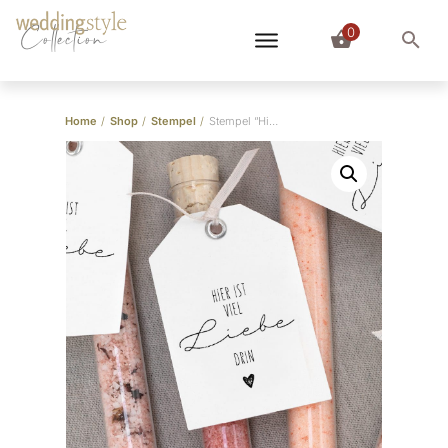
0
Collection
Home
/
Shop
/
Stempel
/
Stempel “Hier ist viel Liebe drin” Handschrift