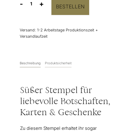
-
+
BESTELLEN
Stempel
"Hier
ist
viel
Versand:
1-2 Arbeitstage Produktionszeit +
Liebe
Versandlaufzeit
drin"
Handschrift
Menge
Beschreibung
Produktsicherheit
Süßer Stempel für
liebevolle Botschaften,
Karten & Geschenke
Zu diesem Stempel erhaltet ihr sogar