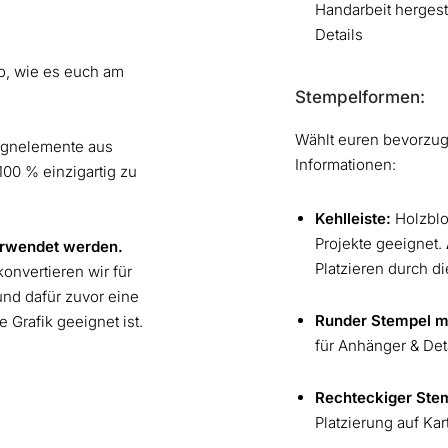
Handarbeit hergeste
Details
so, wie es euch am
Stempelformen:
Wählt euren bevorzugt
signelemente aus
Informationen:
00 % einzigartig zu
Kehlleiste:
Holzbloc
Projekte geeignet.
erwendet werden.
Platzieren durch d
onvertieren wir für
und dafür zuvor eine
Runder Stempel mi
 Grafik geeignet ist.
für Anhänger & Det
Rechteckiger Stemp
Platzierung auf Ka