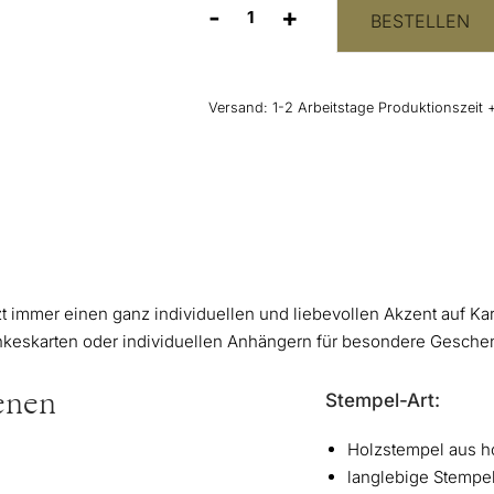
-
+
BESTELLEN
Stempel
Hochzeit
Eukalyptus
Initialen
Versand:
1-2 Arbeitstage Produktionszeit 
Menge
zt immer einen ganz individuellen und liebevollen Akzent auf K
keskarten oder individuellen Anhängern für besondere Gesche
Stempel-Art:
genen
Holzstempel aus 
langlebige Stempelp