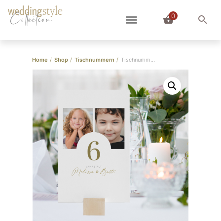
0
Collection
Home
/
Shop
/
Tischnummern
/
Tischnummern Kinderfotos