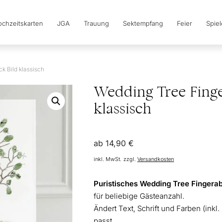
chzeitskarten
JGA
Trauung
Sektempfang
Feier
Spie
k Bild klassisch
Wedding Tree Fing
klassisch
ab
14,90
€
inkl. MwSt.
zzgl.
Versandkosten
Puristisches Wedding Tree Fingerabd
für beliebige Gästeanzahl.
Ändert Text, Schrift und Farben (inkl.
passt.