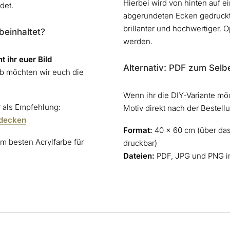
Hierbei wird von hinten auf e
det.
abgerundeten Ecken gedruckt
brillanter und hochwertiger. 
beinhaltet?
werden.
 ihr euer Bild
Alternativ: PDF zum Sel
b möchten wir euch die
Wenn ihr die DIY-Variante möch
r als Empfehlung:
Motiv direkt nach der Bestell
tdecken
Format:
40 × 60 cm (über da
m besten Acrylfarbe für
druckbar)
Dateien:
PDF, JPG und PNG in