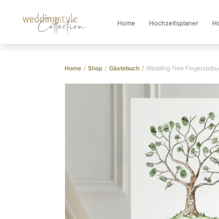
Home
Hochzeitsplaner
Ho
Collection
Home
/
Shop
/
Gästebuch
/
Wedding Tree Fingerabdruc