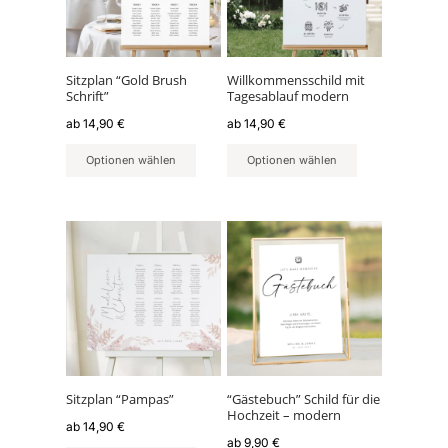
auf.
auf.
Die
Die
Optionen
Optionen
können
können
Sitzplan “Gold Brush
Willkommensschild mit
Schrift”
Tagesablauf modern
auf
auf
der
der
ab
14,90
€
ab
14,90
€
Produktseite
Produktseite
Optionen wählen
Optionen wählen
gewählt
gewählt
werden
werden
Dieses
Dieses
Produkt
Produkt
weist
weist
mehrere
mehrere
Varianten
Varianten
auf.
auf.
Die
Die
Optionen
Optionen
können
können
Sitzplan “Pampas”
“Gästebuch” Schild für die
Hochzeit – modern
auf
auf
ab
14,90
€
der
der
ab
9,90
€