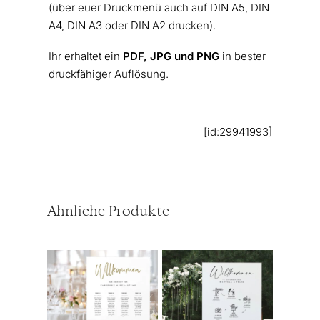
(über euer Druckmenü auch auf DIN A5, DIN
A4, DIN A3 oder DIN A2 drucken).
Ihr erhaltet ein
PDF, JPG und PNG
in bester
druckfähiger Auflösung.
[id:29941993]
Ähnliche Produkte
Dieses
Dieses
Produkt
Produkt
weist
weist
mehrere
mehrere
Varianten
Varianten