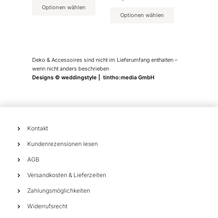
Produktseite
Produktseite
Optionen wählen
Optionen wählen
gewählt
gewählt
werden
werden
Deko & Accessoires sind nicht im Lieferumfang enthalten –
wenn nicht anders beschrieben
Designs © weddingstyle | tintho:media GmbH
Kontakt
Kundenrezensionen lesen
AGB
Versandkosten & Lieferzeiten
Zahlungsmöglichkeiten
Widerrufsrecht