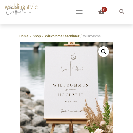
0
Collection
Home
/
Shop
/
Willkommensschilder
/
Willkommensschild Boho Zweig