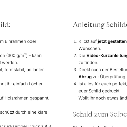
ild:
Anleitung Schilde
um Einrahmen oder
Klickt auf
jetzt gestalten
Wünschen.
ton (300 g/m²) – kann
Die
Video-Kurzanleitun
t werden.
zu finden.
 formstabil, brillanter
Direkt nach der Bestellu
Abzug
zur Überprüfung.
nnt ihr einfach Löcher
Ist alles für euch perfekt,
euer Schild gedruckt.
uf Holzrahmen gespannt,
Wollt ihr noch etwas änd
chützt durch eine klare
Schild zum Selb
er rückseitiger Druck auf 3