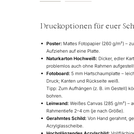
Druckoptionen für euer Sch
Poster:
Mattes Fotopapier (260 g/m²) – z
Aufziehen auf eine Platte.
Naturkarton Hochweiß:
Dicker, edler Kar
problemlos auch ohne Rahmen aufgestell
Fotoboard:
5 mm Hartschaumplatte – leicht,
Druck; Kanten und Rückseite weiß.
Tipp: Zum Aufhängen (z. B. im Gestell) kö
bohren.
Leinwand:
Weißes Canvas (285 g/m²) – a
Rahmentiefe 2–4 cm (je nach Größe).
Gerahmtes Schild:
Von Hand gerahmt, ges
Acrylglasscheibe.
Hochglänzendes Acrylschild:
Vollflächig