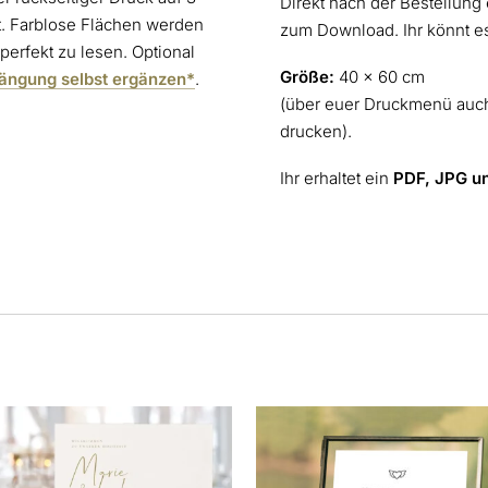
Direkt nach der Bestellung e
t. Farblose Flächen werden
zum Download. Ihr könnt es
perfekt zu lesen. Optional
Größe:
40 x 60 cm
hängung selbst ergänzen*
.
(über euer Druckmenü auch
drucken).
Ihr erhaltet ein
PDF, JPG u
s
Dieses
kt
Produkt
weist
ere
mehrere