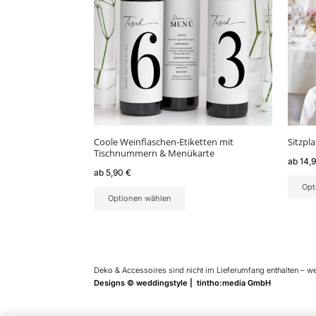
Varianten
Varia
auf.
auf.
Die
Die
Optionen
Optio
können
könn
auf
auf
der
der
Produktseite
Produ
gewählt
gewäh
Coole Weinflaschen-Etiketten mit
Sitzpl
werden
werd
Tischnummern & Menükarte
ab
14,
ab
5,90
€
Opt
Optionen wählen
Deko & Accessoires sind nicht im Lieferumfang enthalten – w
Designs © weddingstyle | tintho:media GmbH