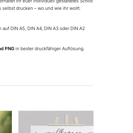
rhaltet ihr euer individuell gestaltetes Schild
 selbst drucken – wo und wie ihr wollt:
 auf DIN A5, DIN A4, DIN A3 oder DIN A2
nd PNG
in bester druckfähiger Auflösung.
Dieses
Produkt
weist
mehrere