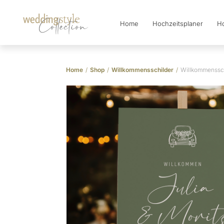
Home
Hochzeitsplaner
Ho
Collection
Home
/
Shop
/
Willkommensschilder
/
Willkommenssch