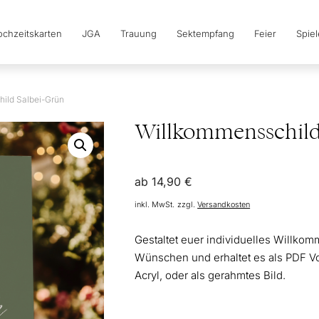
chzeitskarten
JGA
Trauung
Sektempfang
Feier
Spie
ild Salbei-Grün
Willkommensschild
ab
14,90
€
inkl. MwSt.
zzgl.
Versandkosten
Gestaltet euer individuelles Willko
Wünschen und erhaltet es als PDF Vorl
Acryl, oder als gerahmtes Bild.