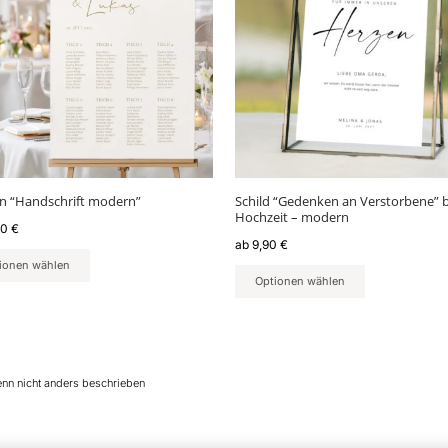
nten
Varianten
auf.
Die
nen
Optionen
en
können
auf
der
ktseite
Produktseite
lt
gewählt
an “Handschrift modern”
Schild “Gedenken an Verstorbene” b
en
werden
Hochzeit – modern
90
€
ab
9,90
€
ionen wählen
Optionen wählen
enn nicht anders beschrieben