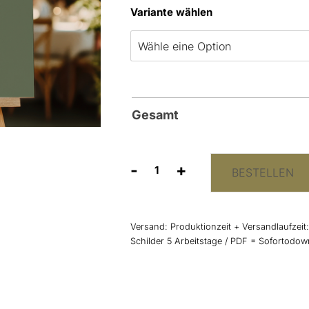
Variante wählen
Gesamt
-
+
BESTELLEN
Willkommensschild
Salbei-
Grün
Menge
Versand:
Produktionzeit + Versandlaufzeit
Schilder 5 Arbeitstage / PDF = Sofortodo