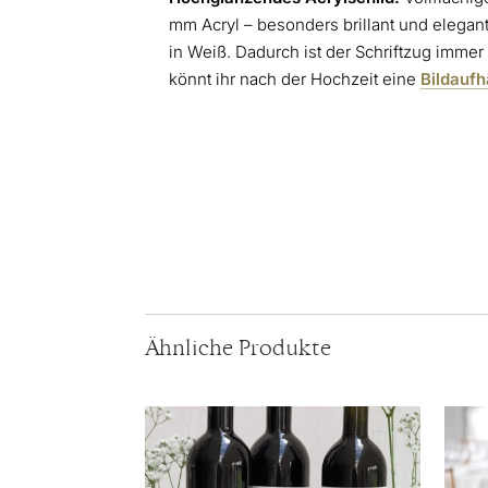
mm Acryl – besonders brillant und elegan
in Weiß. Dadurch ist der Schriftzug immer 
könnt ihr nach der Hochzeit eine
Bildauf
Ähnliche Produkte
Dieses
Diese
Produkt
Produ
weist
weist
mehrere
mehr