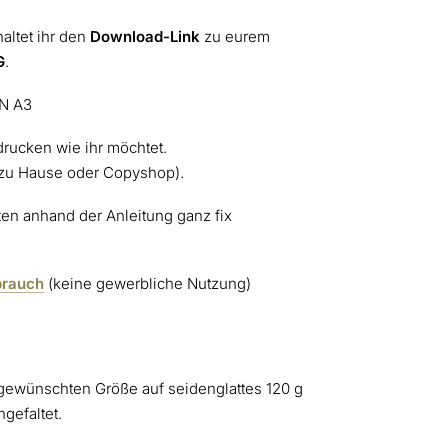
altet ihr den
Download-Link
zu eurem
G
.
IN A3
sdrucken wie ihr möchtet.
(zu Hause oder Copyshop).
üten anhand der Anleitung ganz fix
brauch
(keine gewerbliche Nutzung)
 gewünschten Größe auf seidenglattes 120 g
ngefaltet.