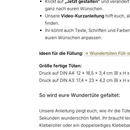
Klickt auf
„Jetzt gestalten“
und verändert 
ganz nach euren Wünschen.
Unsere
Video-Kurzanleitung
hilft euch, 
finden.
Ihr könnt auch Texte, Schriften und Farbe
euren Wünschen anpassen.
Ideen für die Füllung:
-> Wundertüten Füll-
Größe fertige Tüten:
Druck auf DIN A4: 12 x 16,5 x 3,4 cm (B x H x
Druck auf DIN A3: 17,4 x 23 x 4,2 cm (B x H x
So wird eure Wundertüte gefaltet:
Unsere Anleitung zeigt euch, wie ihr die Tüt
Sekunden wunderschön faltet. Ihr braucht led
Kleberoller oder ein doppelseitiges Klebeba