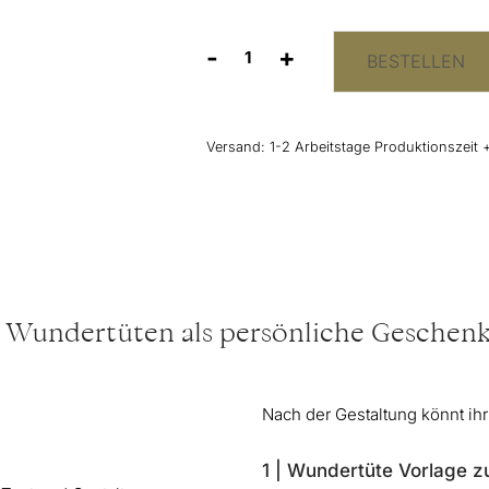
-
+
BESTELLEN
Wundertüte
"Feiern"
(personalisierbar)
Menge
Versand:
1-2 Arbeitstage Produktionszeit 
e Wundertüten als persönliche Gesche
Nach der Gestaltung könnt ih
1 | Wundertüte Vorlage 