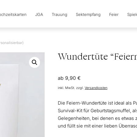
chzeitskarten
JGA
Trauung
Sektempfang
Feier
Spie
sonalisierbar)
Wundertüte “Feiern
ab
9,90
€
inkl. MwSt.
zzgl.
Versandkosten
Die Feiern-Wundertüte ist ideal als P
Survival-Kit für Geburtstagsmuffel, a
Gelegenheiten, bei denen es etwas zu 
und füllt sie mit einer lieben Über