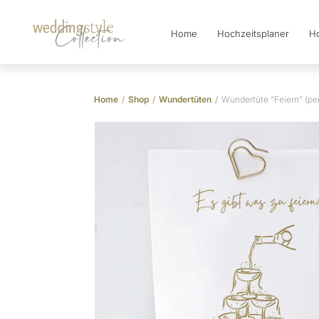
Home
Hochzeitsplaner
Ho
Collection
Home
/
Shop
/
Wundertüten
/
Wundertüte “Feiern” (per