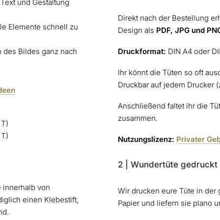
Text und Gestaltung
Direkt nach der Bestellung erh
alle Elemente schnell zu
Design als
PDF, JPG und PN
n des Bildes ganz nach
Druckformat:
DIN A4 oder D
Ihr könnt die Tüten so oft au
Druckbar auf jedem Drucker 
Ideen
Anschließend faltet ihr die T
zusammen.
 T)
 T)
Nutzungslizenz:
Privater Ge
2 | Wundertüte gedruckt
e innerhalb von
Wir drucken eure Tüte in der
iglich einen Klebestift,
Papier und liefern sie plano u
nd.