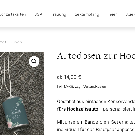
chzeitskarten
JGA
Trauung
Sektempfang
Feier
Spie
zeit | Blumen
Autodosen zur Hoc
ab
14,90
€
inkl. MwSt.
zzgl.
Versandkosten
Gestaltet aus einfachen Konserven
fürs Hochzeitsauto
– personalisiert
Mit unserem Banderolen-Set erhaltet
individuell für das Brautpaar anpas