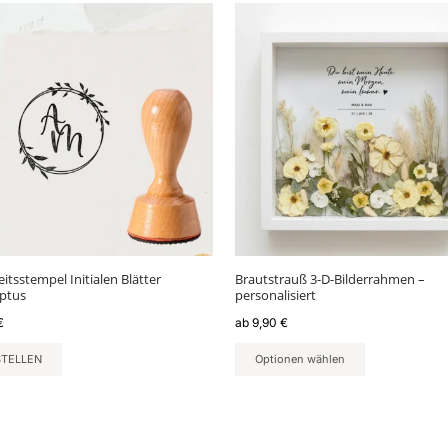
Dieses
Produkt
weist
mehrere
Varianten
auf.
Die
Optionen
können
auf
der
Produktseite
gewählt
itsstempel Initialen Blätter
Brautstrauß 3-D-Bilderrahmen –
werden
ptus
personalisiert
€
ab
9,90
€
STELLEN
Optionen wählen