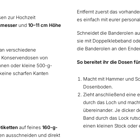
Entfernt zuerst das vorhande
sen zur Hochzeit
es einfach mit eurer persona
hmesser
und
10–11 cm Höhe
Schneidet die Banderolen au
sie mit Doppelklebeband oder
die Banderolen an den Enden
 an verschiedene
h Konservendosen von
So bereitet ihr die Dosen f
hnen oder kleine 500-g-
 keine scharfen Kanten
Macht mit Hammer und Sc
Dosenboden.
Zieht anschließend eine 
durch das Loch und macht
übereinander. Je dicker d
Band durch das Lock rutsc
einen kleinen Stock oder 
tiketten
auf feines
160-g-
len ausschneiden und direkt