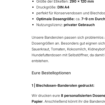
Größe der Etiketten:
290 × 120 mm
Druckgröße:
DIN A4
perfekt für Konservendosen und Blechdo
Optimale Dosengröße:
ca.
7–9 cm Durc
Nutzungslizenz:
privater Gebrauch
Unsere Banderolen passen sich problemlos
Dosengrößen an. Besonders gut eignen sic
Sauerkraut, Tomaten, Kokosmilch, Kidneybo
Hundefutterdosen mit Selbstöffner, da damit
entstehen.
Eure Bestelloptionen
1 | Blechdosen-Banderolen gedruckt:
Wir drucken eure
8 personalisierten Dosene
Papier
. Anschließend könnt ihr die Bandero