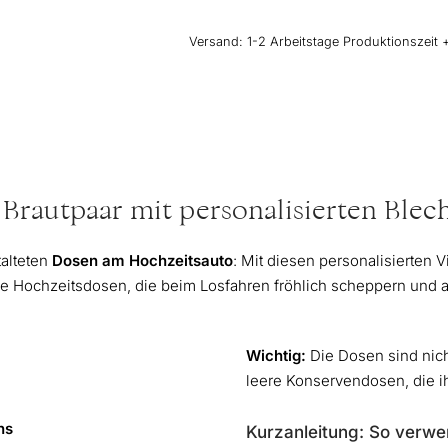
Hochzeit
|
Versand:
1-2 Arbeitstage Produktionszeit 
Blumen
Menge
 Brautpaar mit personalisierten Ble
talteten
Dosen am Hochzeitsauto
: Mit diesen personalisierten 
Hochzeitsdosen, die beim Losfahren fröhlich scheppern und au
Wichtig:
Die Dosen sind nich
leere Konservendosen, die i
ns
Kurzanleitung: So verwe