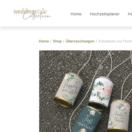
Home
Hochzeitsplaner
Ho
Collection
Home
/
Shop
/
Überraschungen
/
Autodosen zur Hoch