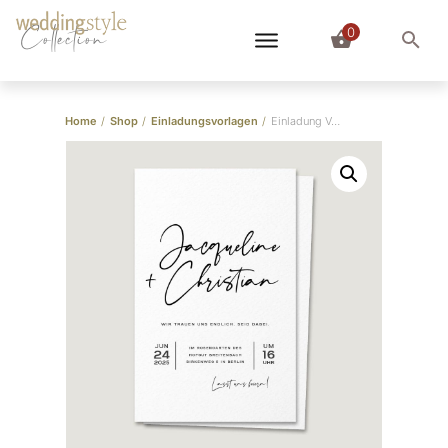
0
Collection
Home
/
Shop
/
Einladungsvorlagen
/
Einladung Vorlage “Jacqueline+Christian” (für Word)