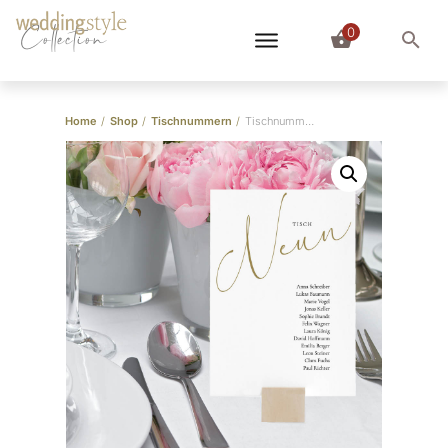
0
Collection
Home
/
Shop
/
Tischnummern
/
Tischnummern Kalligraphie