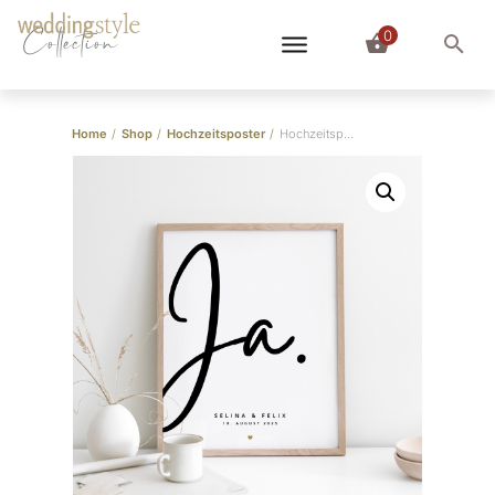
0
Collection
Home
/
Shop
/
Hochzeitsposter
/
Hochzeitsposter “Ja” Handschrift modern