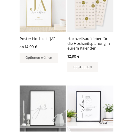
weist
mehrere
Varianten
auf.
Die
Optionen
können
Poster Hochzeit “JA”
Hochzeitsaufkleber für
die Hochzeitsplanung in
auf
ab
14,90
€
eurem Kalender
der
12,90
€
Produktseite
Optionen wählen
gewählt
BESTELLEN
werden
Dieses
Dieses
Produkt
Produkt
weist
weist
mehrere
mehrere
Varianten
Varianten
auf.
auf.
Die
Die
Optionen
Optionen