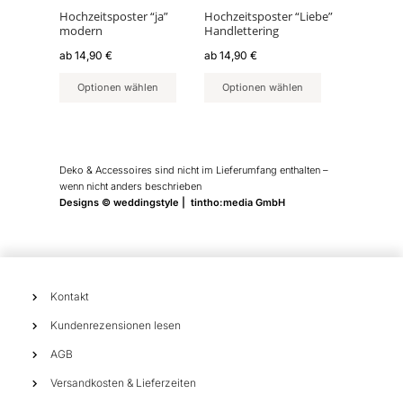
können
können
Hochzeitsposter “ja”
Hochzeitsposter “Liebe”
modern
Handlettering
auf
auf
der
der
ab
14,90
€
ab
14,90
€
Produktseite
Produktseite
Optionen wählen
Optionen wählen
gewählt
gewählt
werden
werden
Deko & Accessoires sind nicht im Lieferumfang enthalten –
wenn nicht anders beschrieben
Designs © weddingstyle | tintho:media GmbH
Kontakt
Kundenrezensionen lesen
AGB
Versandkosten & Lieferzeiten